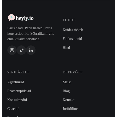
heyly
.
io
TOODE
Päris näod. Päris hääled. Päris
Kuidas töötab
konversioonid. Sõbralikum viis
Funktsioonid
oma külalisi tervitada.
Hind
SINU ÄRILE
ETTEVÕTE
Agentuurid
Meist
Raamatupidajad
Blog
Konsultandid
Kontakt
Coachid
Juriidiline