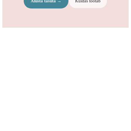
Alusta tasuta →
Kuidas töötab