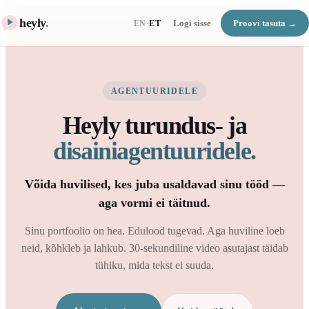
heyly
.
Logi sisse
Proovi tasuta →
EN
·
ET
AGENTUURIDELE
Heyly turundus- ja
disainiagentuuridele.
Võida huvilised, kes juba usaldavad sinu tööd —
aga vormi ei täitnud.
Sinu portfoolio on hea. Edulood tugevad. Aga huviline loeb
neid, kõhkleb ja lahkub. 30-sekundiline video asutajast täidab
tühiku, mida tekst ei suuda.