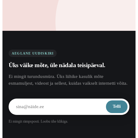
AEGLANE UUDISKIRI
Üks väike mõte, üle nädala teisipäeval.
Ei mingit turundusmüra. Üks lühike kasulik mõte
esmamuljest, videost ja sellest, kuidas vaikselt internetti võita.
Telli
Ei mingit rämpsposti. Loobu ühe klikiga.