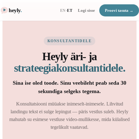
heyly
.
Logi sisse
Proovi tasuta →
EN
·
ET
KONSULTANTIDELE
Heyly äri- ja
strateegiakonsultantidele.
Sina ise oled toode. Sinu veebileht peab seda 30
sekundiga selgeks tegema.
Konsultatsiooni müüakse inimeselt-inimesele. Lihvitud
landingu tekst ei sulge lepingut — päris vestlus suleb. Heyly
mahutab su esimese vestluse video-mullikesse, mida külalised
tegelikult vaatavad.