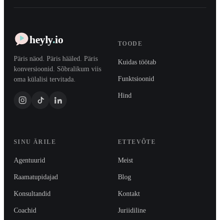
heyly
.
io
TOODE
Päris näod. Päris hääled. Päris
Kuidas töötab
konversioonid. Sõbralikum viis
Funktsioonid
oma külalisi tervitada.
Hind
SINU ÄRILE
ETTEVÕTE
Agentuurid
Meist
Raamatupidajad
Blog
Konsultandid
Kontakt
Coachid
Juriidiline