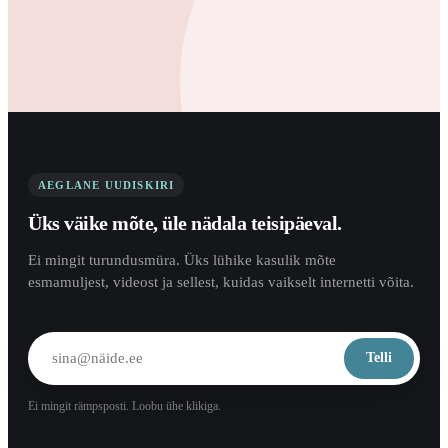
AEGLANE UUDISKIRI
Üks väike mõte, üle nädala teisipäeval.
Ei mingit turundusmüra. Üks lühike kasulik mõte
esmamuljest, videost ja sellest, kuidas vaikselt internetti võita.
Telli
Ei mingit rämpsposti. Loobu ühe klikiga.